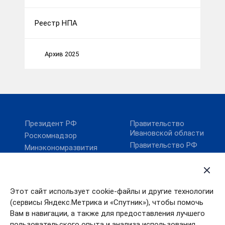
Реестр НПА
Архив 2025
Президент РФ
Правительство
Ивановской области
Роскомнадзор
Правительство РФ
Минэкономразвития
России
Карта сайта
Минцифры России
Этот сайт использует cookie-файлы и другие технологии
Поиск по сайту
(сервисы Яндекс.Метрика и «Спутник»), чтобы помочь
Губернатор Ивановской
области
Вам в навигации, а также для предоставления лучшего
пользовательского опыта и анализа использования