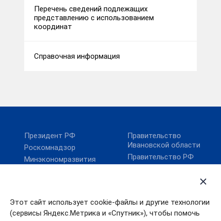
Перечень сведений подлежащих
представлению с использованием
координат
Справочная информация
Президент РФ
Правительство
Ивановской области
Роскомнадзор
Правительство РФ
Минэкономразвития
России
Карта сайта
Минцифры России
Этот сайт использует cookie-файлы и другие технологии
Поиск по сайту
(сервисы Яндекс.Метрика и «Спутник»), чтобы помочь
Губернатор Ивановской