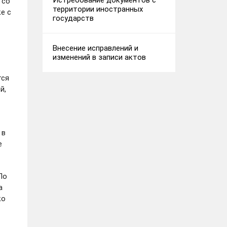
Истребование документов с
 со
территории иностранных
е с
государств
Внесение исправлений и
изменений в записи актов
тся
й,
 в
е
По
а
ко