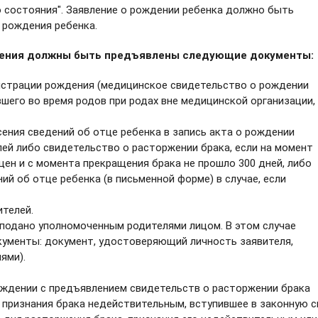
о состояния". Заявление о рождении ребенка должно быть
я рождения ребенка.
дения должны быть предъявлены следующие документы:
истрации рождения (медицинское свидетельство о рождении
вшего во время родов при родах вне медицинской организации,
ения сведений об отце ребенка в запись акта о рождении
ей либо свидетельство о расторжении брака, если на момент
ен и с момента прекращения брака не прошло 300 дней, либо
ий об отце ребенка (в письменной форме) в случае, если
телей.
подано уполномоченным родителями лицом. В этом случае
менты: документ, удостоверяющий личность заявителя,
ями).
ождении с предъявлением свидетельств о расторжении брака
 признания брака недействительным, вступившее в законную с