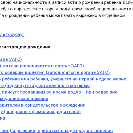
свою национальность в записи акта о рождении ребенка. Если
лей, то определение вторым родителем своей национальности 
акта о рождении ребенка может быть выражено в отдельном
ле госуслуг
егистрацию рождения:
гане ЗАГС)
 матери (заполняется в органе ЗАГС)
го совершеннолетия (заполняется в органе ЗАГС)
ребенка или ребенка, умершего на первой неделе жизни
го (подкинутого), оставленного матерью
 присутствовавшим во время родов – при родах вне
я медицинской помощи
одителей в свидетельстве о рождении
у (при разных фамилиях родителей)
нии
вия) и решений, принятых в ходе предоставления