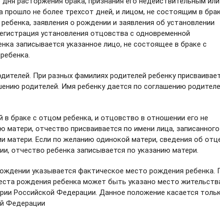
о дня расторжения брака, признания его недействительным или
а прошло не более трехсот дней, и лицом, не состоящим в брак
ребенка, заявления о рождении и заявления об установлении
егистрация установления отцовства с одновременной
нка записывается указанное лицо, не состоящее в браке с
ребенка.
дителей. При разных фамилиях родителей ребенку присваивае
шению родителей. Имя ребенку дается по соглашению родителе
 в браке с отцом ребенка, и отцовство в отношении его не
ю матери, отчество присваивается по имени лица, записанного
ии матери. Если по желанию одинокой матери, сведения об отц
нии, отчество ребенка записывается по указанию матери.
рождении указывается фактическое место рождения ребенка. 
еста рождения ребенка может быть указано место жительств
тории Российской Федерации. Данное положение касается толь
ой Федерации