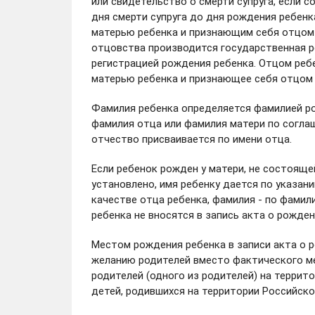
или свидетельство о смерти супруга, если с
дня смерти супруга до дня рождения ребенк
матерью ребенка и признающим себя отцом 
отцовства производится государственная р
регистрацией рождения ребенка. Отцом ребе
матерью ребенка и признающее себя отцом 
Фамилия ребенка определяется фамилией ро
фамилия отца или фамилия матери по согла
отчество присваивается по имени отца.
Если ребенок рожден у матери, не состоящей
установлено, имя ребенку дается по указани
качестве отца ребенка, фамилия - по фамил
ребенка не вносятся в запись акта о рожде
Местом рождения ребенка в записи акта о 
желанию родителей вместо фактического м
родителей (одного из родителей) на терри
детей, родившихся на территории Российск