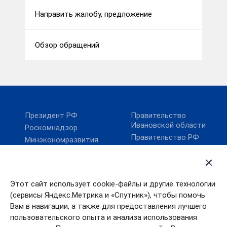
Направить жалобу, предложение
Обзор обращений
Президент РФ
Правительство
Ивановской области
Роскомнадзор
Правительство РФ
Минэкономразвития
России
Карта сайта
Минцифры России
Этот сайт использует cookie-файлы и другие технологии
Поиск по сайту
(сервисы Яндекс.Метрика и «Спутник»), чтобы помочь
Губернатор Ивановской
области
Вам в навигации, а также для предоставления лучшего
пользовательского опыта и анализа использования
Контакты