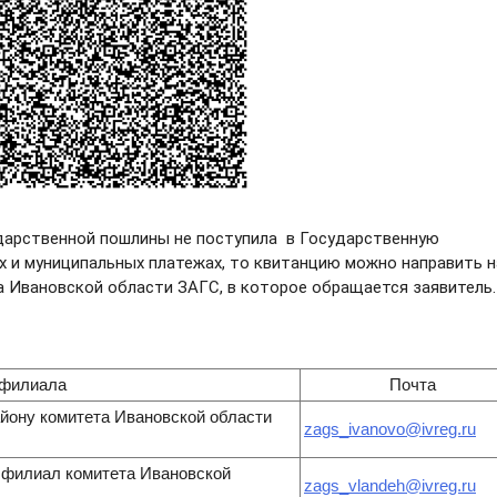
дарственной пошлины не поступила в Государственную
 и муниципальных платежах, то квитанцию можно направить н
 Ивановской области ЗАГС, в которое обращается заявитель.
 филиала
Почта
йону комитета Ивановской области
zags_ivanovo@ivreg.ru
 филиал комитета Ивановской
zags_vlandeh@ivreg.ru