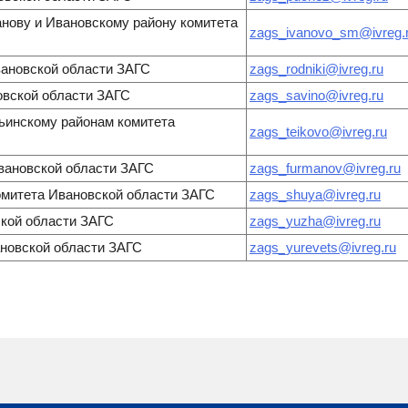
анову и Ивановскому району комитета
zags_ivanovo_sm@ivreg.
вановской области ЗАГС
zags_rodniki@ivreg.ru
овской области ЗАГС
zags_savino@ivreg.ru
льинскому районам комитета
zags_teikovo@ivreg.ru
вановской области ЗАГС
zags_furmanov@ivreg.ru
омитета Ивановской области ЗАГС
zags_shuya@ivreg.ru
кой области ЗАГС
zags_yuzha@ivreg.ru
новской области ЗАГС
zags_yurevets@ivreg.ru